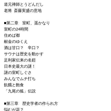
道元禅師とうどんだし
老将 斎藤実盛の意地
■第二章 室町、遥かなり
室町の24時間
住めば都
献金のゆくえ
酒は甘口？ 辛口？
サウナは歴史を動かす
足利家伝来の名鎧
日本史最大の謎！
謎の室町しぐさ
みんなでムチ打ち
飢餓と飽食
「九尾の狐」伝説
■第三章 歴史学者の作られ方
悩むが花？