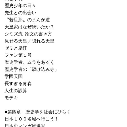
歴史少年の日々
先生との出会い
〝若旦那〟のまんが道
天皇家はなぜ続いたか？
シミズ流 論文の書き方
見せる天皇／隠れる天皇
ゼミと脂汗
ファン第１号
歴史学者、ムラをあるく
歴史学者の「駆け込み寺」
学園天国
長すぎる青春
人生の誤算
モテキ
■第四章 歴史学を社会にひらく
日本１００名城へ行こう！
日本史マンガ総選挙