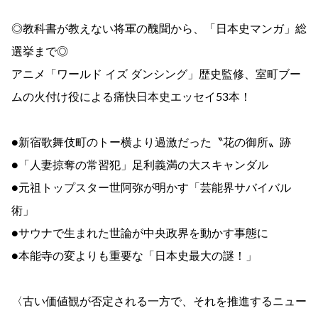
◎教科書が教えない将軍の醜聞から、「日本史マンガ」総
選挙まで◎
アニメ「ワールド イズ ダンシング」歴史監修、室町ブー
ムの火付け役による痛快日本史エッセイ53本！
●新宿歌舞伎町のトー横より過激だった〝花の御所〟跡
●「人妻掠奪の常習犯」足利義満の大スキャンダル
●元祖トップスター世阿弥が明かす「芸能界サバイバル
術」
●サウナで生まれた世論が中央政界を動かす事態に
●本能寺の変よりも重要な「日本史最大の謎！」
〈古い価値観が否定される一方で、それを推進するニュー