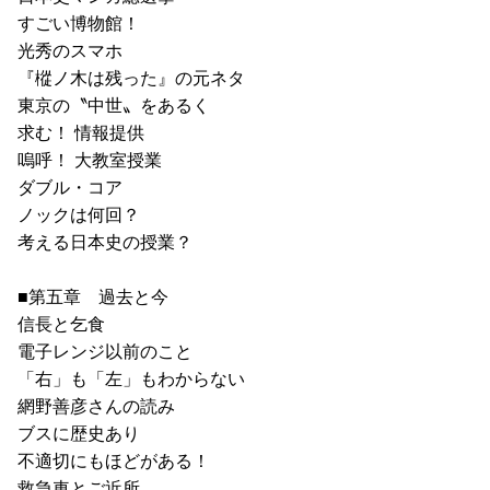
すごい博物館！
光秀のスマホ
『樅ノ木は残った』の元ネタ
東京の〝中世〟をあるく
求む！ 情報提供
嗚呼！ 大教室授業
ダブル・コア
ノックは何回？
考える日本史の授業？
■第五章 過去と今
信長と乞食
電子レンジ以前のこと
「右」も「左」もわからない
網野善彦さんの読み
ブスに歴史あり
不適切にもほどがある！
救急車とご近所