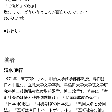
「ご近所」の役割
歴史って、どういうところが面白いんですか？
ゆがんだ鏡
■おわりに
著者
清水 克行
1971年、東京都生まれ。明治大学商学部部教授。専門は
日本中世史。立教大学文学卒業。早稲田大学大学院文学研
究科博士後期課程単位取得退学。博士(文学) 。著書に 『室
町社会の騒擾と秩序 (増補版) 』 『喧嘩両成敗の誕生』
『日本神判史』 『耳鼻削ぎの日本史』 『戦国大名と分国
法』 『室町は今日もハードボイルド』 『室町社会史論』