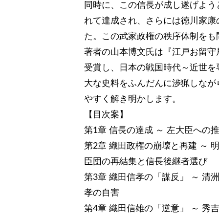
同時に、この信長が成し遂げよう
れて達成され、さらには徳川家康
た。この武家政権の秩序体制をも
著者の山本博文氏は『江戸お留守
受賞し、日本の戦国時代～近世を
大な史料をふんだんに渉猟しなが
やすく解き明かします。
【目次案】
第1章 信長の達成 ～ 左大臣へ
第2章 織田政権の崩壊と再建 ～
臣団の再結集と信長後継者選び
第3章 織田信孝の「謀反」 ～ 
孝の自害
第4章 織田信雄の「逆意」 ～ 