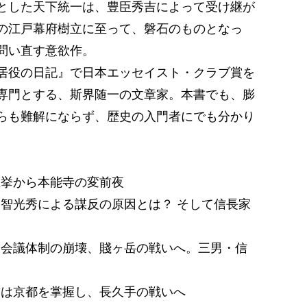
とした天下統一は、豊臣秀吉によって受け継が
の江戸幕府樹立に至って、磐石のものとなっ
問い直す意欲作。
居役の日記』で日本エッセイスト・クラブ賞を
専門とする、斯界随一の文章家。本書でも、膨
らも難解にならず、歴史の入門者にでも分かり
の推挙から本能寺の変前夜
 明智光秀による謀反の原因とは？ そして信長家
清洲会議体制の崩壊、賤ヶ岳の戦いへ。三男・信
秀吉は京都を掌握し、長久手の戦いへ