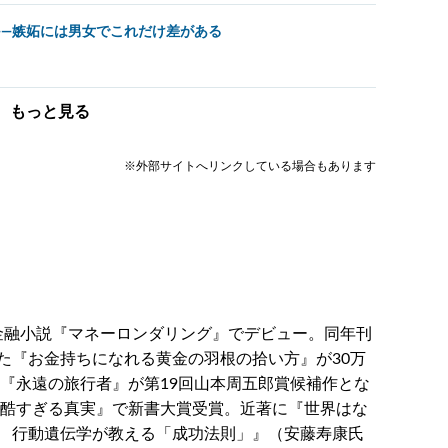
――嫉妬には男女でこれだけ差がある
もっと見る
※外部サイトへリンクしている場合もあります
国際金融小説『マネーロンダリング』でデビュー。同年刊
た『お金持ちになれる黄金の羽根の拾い方』が30万
、『永遠の旅行者』が第19回山本周五郎賞候補作とな
残酷すぎる真実』で新書大賞受賞。近著に『世界はな
 行動遺伝学が教える「成功法則」』（安藤寿康氏