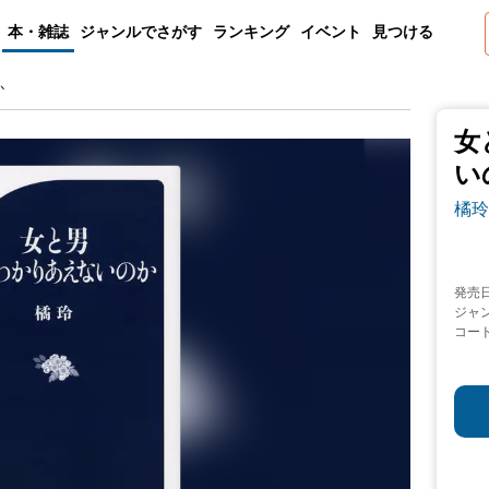
本・雑誌
ジャンルでさがす
ランキング
イベント
見つける
か
女
い
橘玲
発売
ジャ
コー