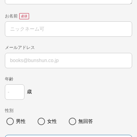
お名前
メールアドレス
年齢
歳
性別
男性
女性
無回答