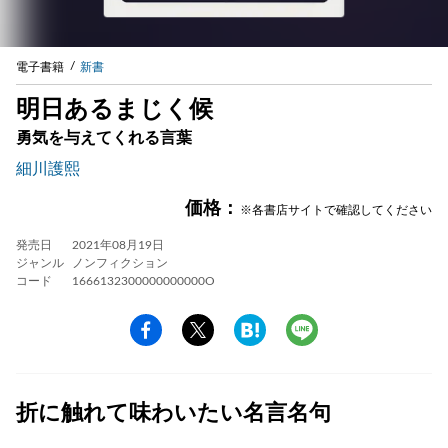
電子書籍
新書
明日あるまじく候
勇気を与えてくれる言葉
細川護熙
価格：
※各書店サイトで確認してください
発売日
2021年08月19日
ジャンル
ノンフィクション
コード
1666132300000000000O
折に触れて味わいたい名言名句