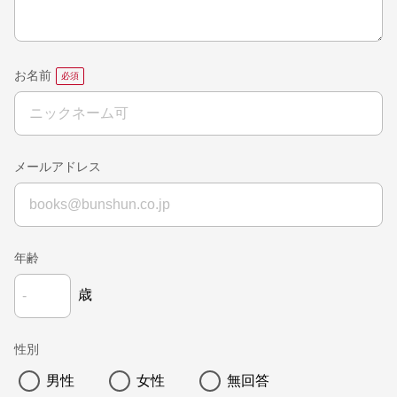
お名前
メールアドレス
年齢
歳
性別
男性
女性
無回答