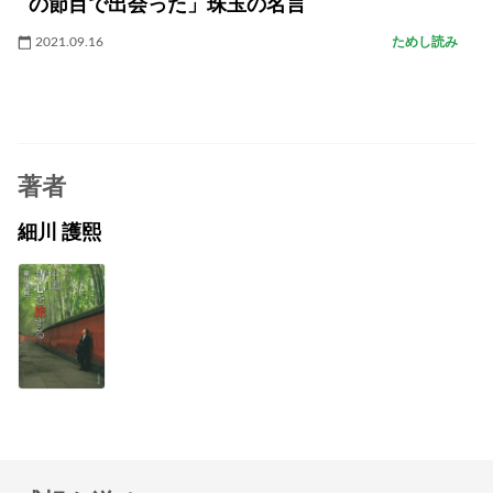
の節目で出会った」珠玉の名言
2021.09.16
ためし読み
著者
細川 護熙