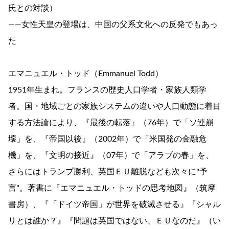
氏との対談）
――女性天皇の登場は、中国の父系文化への反発でもあっ
た
エマニュエル・トッド（Emmanuel Todd）
1951年生まれ。フランスの歴史人口学者・家族人類学
者。国・地域ごとの家族システムの違いや人口動態に着目
する方法論により、『最後の転落』（76年）で「ソ連崩
壊」を、『帝国以後』（2002年）で「米国発の金融危
機」を、『文明の接近』（07年）で「アラブの春」を、
さらにはトランプ勝利、英国ＥＵ離脱なども次々に"予
言"。著書に『エマニュエル・トッドの思考地図』（筑摩
書房）、『「ドイツ帝国」が世界を破滅させる』『シャル
リとは誰か？』『問題は英国ではない、ＥＵなのだ』（い