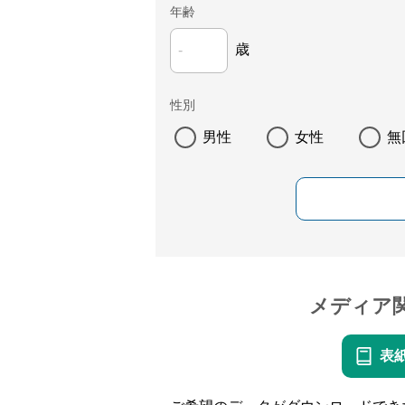
年齢
歳
性別
男性
女性
無
メディア
表