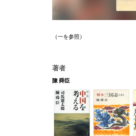
（一を参照）
著者
陳 舜臣