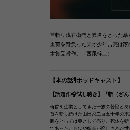
首斬り浅右衛門と異名をとった幕
重荷を背負った天才少年吉亮は家
木賞受賞作。（西尾幹二）
【本の話🎙ポッドキャスト】
【話題作🎧試し聴き】『斬（ざん
斬首を生業としてきた一族の苦悩と葛
首を斬り続けた山田家二百五十年の末
胆をとっては薬として売り、死体を斬
であった。もはや斬首が廃止された世