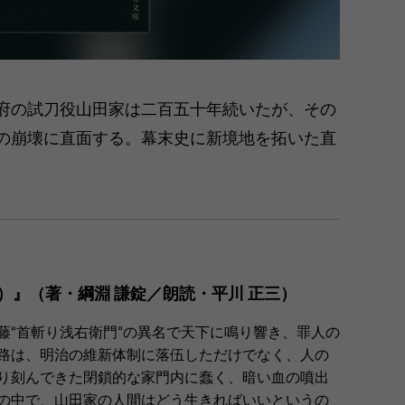
府の試刀役山田家は二百五十年続いたが、その
の崩壊に直面する。幕末史に新境地を拓いた直
）』（著・綱淵 謙錠／朗読・平川 正三）
藤“首斬り浅右衛門”の異名で天下に鳴り響き、罪人の
路は、明治の維新体制に落伍しただけでなく、人の
り刻んできた閉鎖的な家門内に蠢く、暗い血の噴出
の中で、山田家の人間はどう生きればいいというの