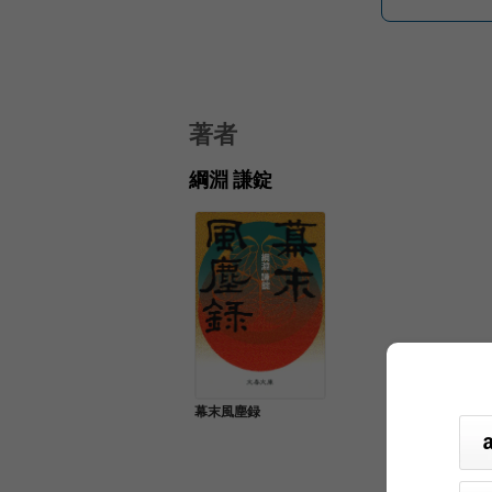
著者
綱淵 謙錠
幕末風塵録