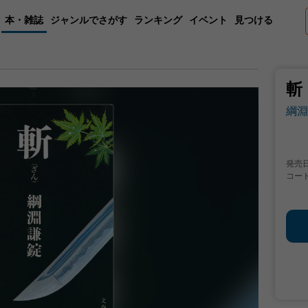
本・雑誌
ジャンルでさがす
ランキング
イベント
見つける
斬
綱淵
発売
コー