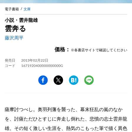
電子書籍
文庫
小説・雲井龍雄
雲奔る
藤沢周平
価格：
※各書店サイトで確認してください
発売日
2013年02月22日
コード
1671920400000000000G
薩摩討つべし。奥羽列藩を襲った、幕末狂乱の嵐のなか
を、討薩ただひとすじに奔走し倒れた、悲憤の志士雲井龍
雄。その短く激しい生涯を、熱気のこもった筆で描く異色