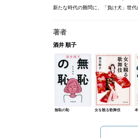
新たな時代の難問に、「負け犬」世代
著者
酒井 順子
無恥の恥
女を観る歌舞伎