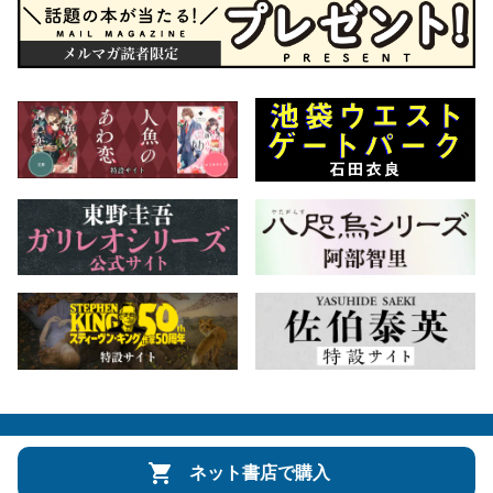
会社概要
自費出版のご案内
お問合せ
ネット書店で購入
株式会社文藝春秋
文春オンライン
Number Web
CREA WEB