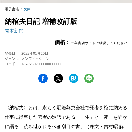
電子書籍
文庫
納棺夫日記 増補改訂版
青木新門
価格：
※各書店サイトで確認してください
発売日
2022年05月20日
ジャンル
ノンフィクション
コード
1673230200000000000C
〈納棺夫〉とは、永らく冠婚葬祭会社で死者を棺に納める
仕事に従事した著者の造語である。「生」と「死」を静か
に語る、読み継がれるべき刮目の書。（序文・吉村昭 解