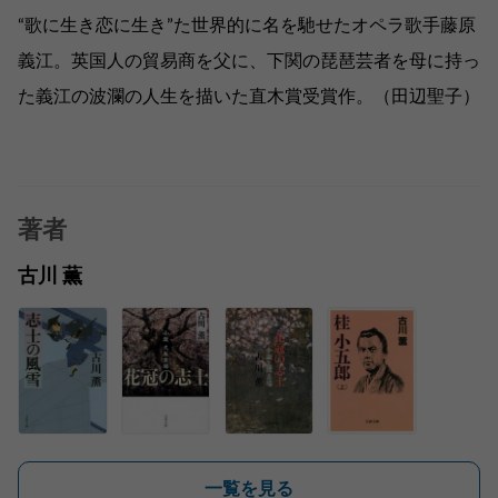
“歌に生き恋に生き”た世界的に名を馳せたオペラ歌手藤原
義江。英国人の貿易商を父に、下関の琵琶芸者を母に持っ
た義江の波瀾の人生を描いた直木賞受賞作。（田辺聖子）
著者
古川 薫
一覧を見る