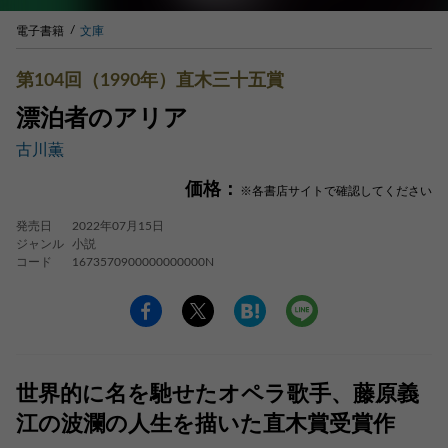
電子書籍
文庫
第104回（1990年）直木三十五賞
漂泊者のアリア
古川薫
価格：
※各書店サイトで確認してください
発売日
2022年07月15日
ジャンル
小説
コード
1673570900000000000N
世界的に名を馳せたオペラ歌手、藤原義
江の波瀾の人生を描いた直木賞受賞作