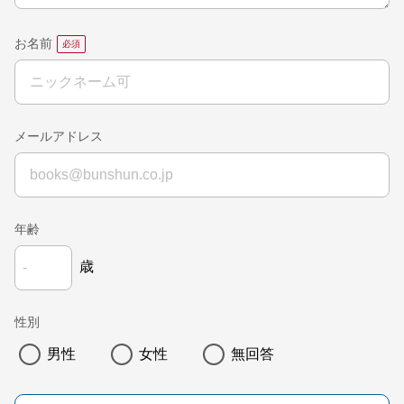
お名前
メールアドレス
年齢
歳
性別
男性
女性
無回答