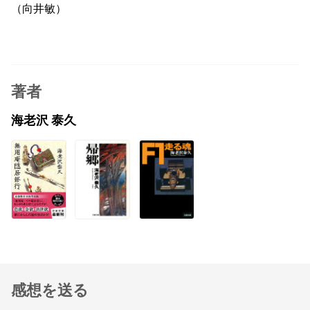
（向井敏）
著者
海老沢 泰久
感想を送る