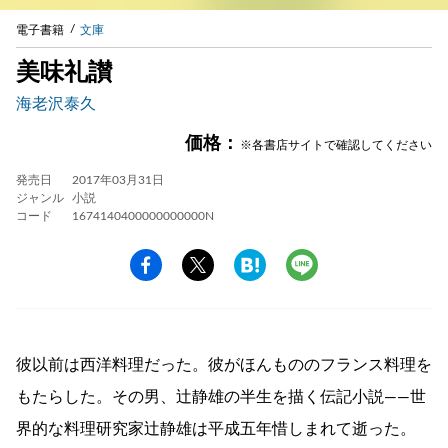
電子書籍
文庫
美味礼讃
海老沢泰久
価格：
※各書店サイトで確認してください
発売日
2017年03月31日
ジャンル
小説
コード
1674140400000000000N
彼以前は西洋料理だった。彼がほんもののフランス料理を
もたらした。その男、辻静雄の半生を描く伝記小説——世
界的な料理研究家辻静雄は平成五年惜しまれて逝った。