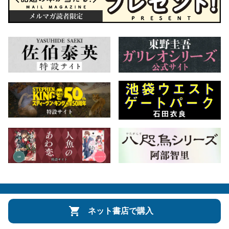
会社概要
自費出版のご案内
お問合せ
ネット書店で購入
株式会社文藝春秋
文春オンライン
Number Web
CREA WEB
Copyright © Bungeishunju Ltd.