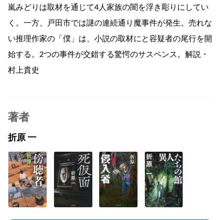
嵐みどりは取材を通じて4人家族の闇を浮き彫りにしてい
く。一方、戸田市では謎の連続通り魔事件が発生。売れな
い推理作家の「僕」は、小説の取材にと容疑者の尾行を開
始する。2つの事件が交錯する驚愕のサスペンス。解説・
村上貴史
著者
折原 一