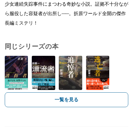
少女連続失踪事件にまつわる奇妙な小説。証拠不十分なが
ら服役した容疑者が出所し──。折原ワールド全開の傑作
長編ミステリ！
同じシリーズの本
一覧を見る