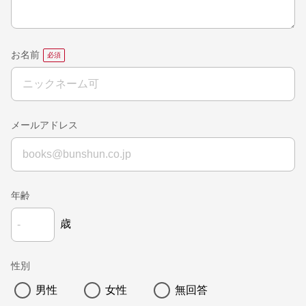
お名前
メールアドレス
年齢
歳
性別
男性
女性
無回答