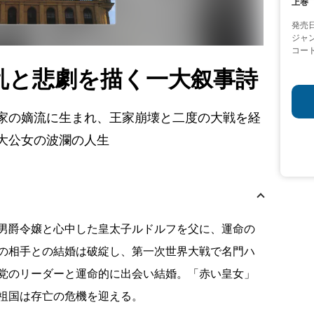
上巻
発売
ジャ
コー
乱と悲劇を描く一大叙事詩
家の嫡流に生まれ、王家崩壊と二度の大戦を経
大公女の波瀾の人生
男爵令嬢と心中した皇太子ルドルフを父に、運命の
の相手との結婚は破綻し、第一次世界大戦で名門ハ
党のリーダーと運命的に出会い結婚。「赤い皇女」
祖国は存亡の危機を迎える。