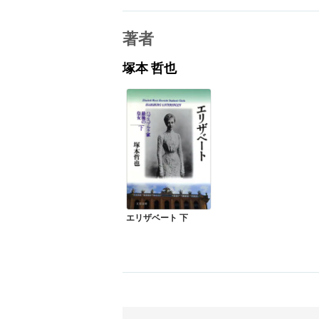
著者
塚本 哲也
エリザベート 下