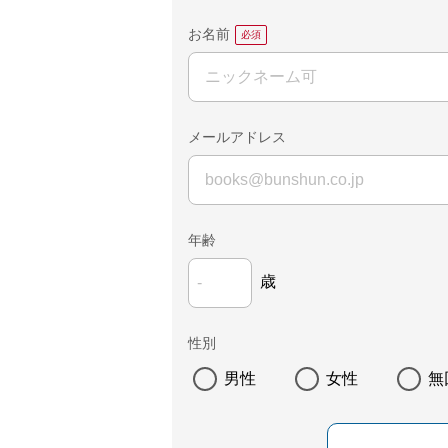
お名前
メールアドレス
年齢
歳
性別
男性
女性
無