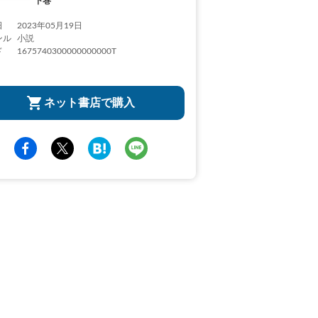
下巻
日
2023年05月19日
ンル
小説
ド
1675740300000000000T
ネット書店で購入