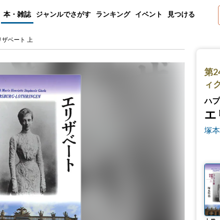
本・雑誌
ジャンルでさがす
ランキング
イベント
見つける
リザベート 上
第2
ィ
ハプ
エ
塚本