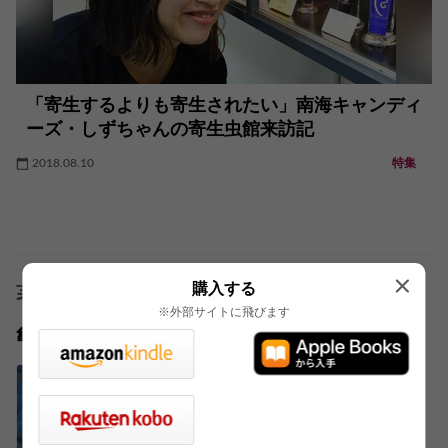
「寄生するよりも寄生されたい」南海キャンディ
ーズ・しずちゃんの寄生虫館来訪記
2018.08.10
特集
購入する
著者
※外部サイトに飛びます
亀谷 了