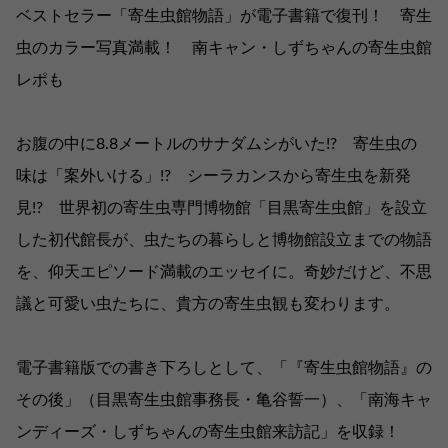
ベストセラー「寄生虫館物語」が電子書籍で復刊！ 寄生
虫のカラー写真満載！ 南キャン・しずちゃんの寄生虫館
レポも
お腹の中に8.8メートルのサナダムシがいた!? 寄生虫の
味は「案外いける」!? シーラカンスから寄生虫を新発
見!? 世界初の寄生虫専門博物館「目黒寄生虫館」を設立
した初代館長が、虫たちの暮らしと博物館設立までの物語
を、仰天エピソード満載のエッセイに。奇妙だけど、不思
議と可愛い虫たちに、貴方の寄生虫観も変わります。
電子書籍版での書き下ろしとして、「『寄生虫館物語』の
その後」（目黒寄生虫館事務長・亀谷誓一）、「南海キャ
ンディーズ・しずちゃんの寄生虫館来訪記」を収録！