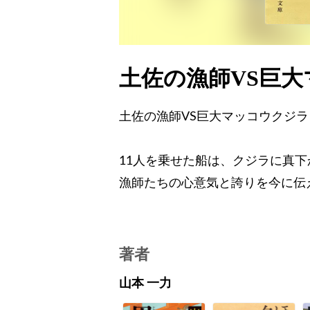
土佐の漁師VS巨
土佐の漁師VS巨大マッコウクジラ
11人を乗せた船は、クジラに真
漁師たちの心意気と誇りを今に伝
著者
山本 一力