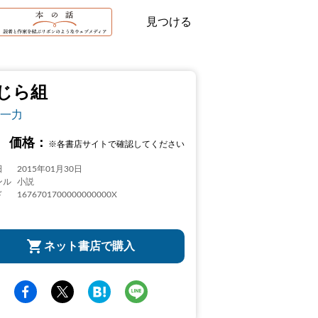
見つける
じら組
一力
価格：
※各書店サイトで確認してください
日
2015年01月30日
ンル
小説
ド
1676701700000000000X
ネット書店で購入