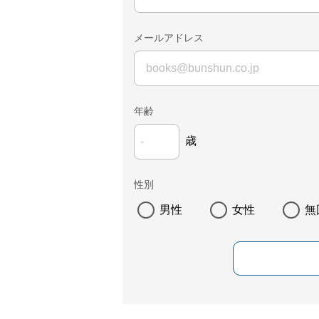
メールアドレス
年齢
歳
性別
男性
女性
無