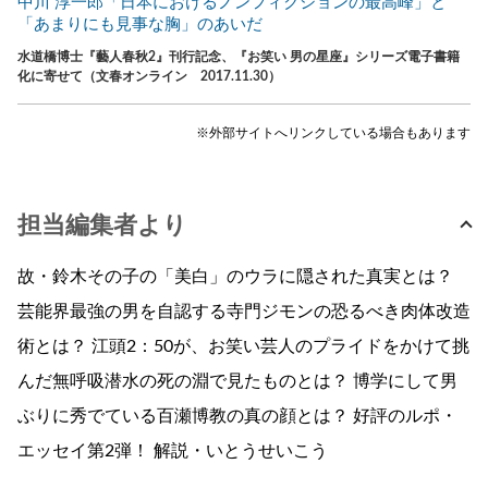
中川 淳一郎「日本におけるノンフィクションの最高峰」と
「あまりにも見事な胸」のあいだ
水道橋博士『藝人春秋2』刊行記念、『お笑い 男の星座』シリーズ電子書籍
化に寄せて（文春オンライン 2017.11.30）
※外部サイトへリンクしている場合もあります
担当編集者より
故・鈴木その子の「美白」のウラに隠された真実とは？
芸能界最強の男を自認する寺門ジモンの恐るべき肉体改造
術とは？ 江頭2：50が、お笑い芸人のプライドをかけて挑
んだ無呼吸潜水の死の淵で見たものとは？ 博学にして男
ぶりに秀でている百瀬博教の真の顔とは？ 好評のルポ・
エッセイ第2弾！ 解説・いとうせいこう