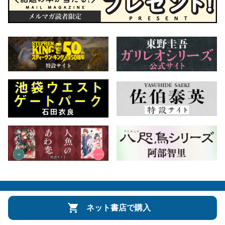
会社概要
自費出版のご案内
お問合せ
ネット書店で購入
株式会社文藝春秋
文春オンライン
Number Web
CREA WEB
Copyright © Bungeishunju Ltd.