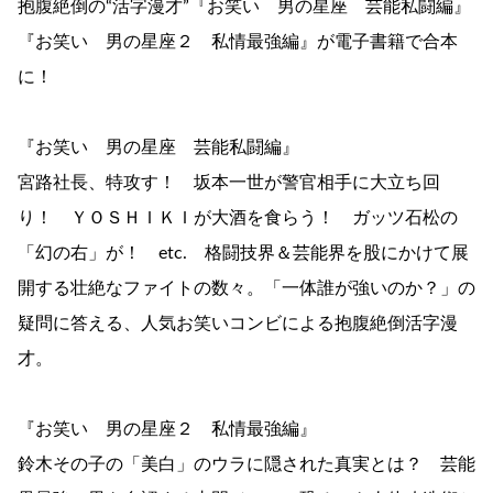
抱腹絶倒の“活字漫才”『お笑い 男の星座 芸能私闘編』
『お笑い 男の星座２ 私情最強編』が電子書籍で合本
に！
『お笑い 男の星座 芸能私闘編』
宮路社長、特攻す！ 坂本一世が警官相手に大立ち回
り！ ＹＯＳＨＩＫＩが大酒を食らう！ ガッツ石松の
「幻の右」が！ etc. 格闘技界＆芸能界を股にかけて展
開する壮絶なファイトの数々。「一体誰が強いのか？」の
疑問に答える、人気お笑いコンビによる抱腹絶倒活字漫
才。
『お笑い 男の星座２ 私情最強編』
鈴木その子の「美白」のウラに隠された真実とは？ 芸能