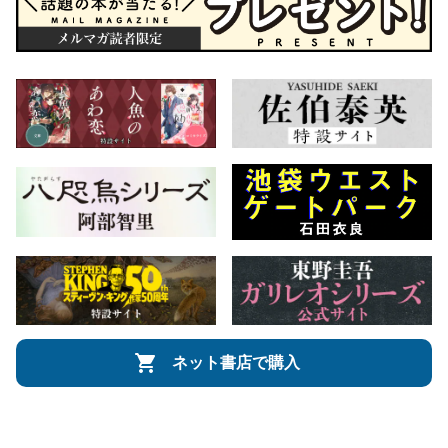
ネット書店で購入
会社概要
自費出版のご案内
お問合せ
株式会社文藝春秋
文春オンライン
Number Web
CREA WEB
Copyright © Bungeishunju Ltd.