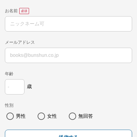
お名前
メールアドレス
年齢
歳
性別
男性
女性
無回答