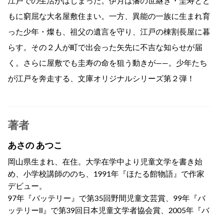
江戸での生活がはじまった。伊月は藩の世継ぎ・圭寿とと
もに窮屈な大名屋敷住まい。一方、異能の一族に生まれ育
った少年・燦も、祖父の遺言を守り、江戸の棟割長屋に暮
らす。その２人が町で出会った矢先に不吉な知らせが届
く。さらに屋敷でも圭寿の命を狙う動きが――。少年たち
が江戸を奔走する、文庫オリジナルシリーズ第２弾！
著者
あさの あつこ
岡山県生まれ、在住。大学在学中より児童文学を書き始
め、小学校講師ののち、1991年『ほたる館物語』で作家
デビュー。
97年『バッテリー』で第35回野間児童文芸賞、99年『バ
ッテリーII』で第39回日本児童文学者協会賞、2005年『バ