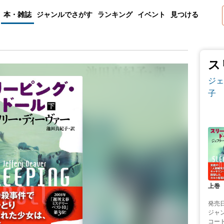
本・雑誌
ジャンルでさがす
ランキング
イベント
見つける
ス
ジェ
子
上巻
発売
ジャ
コー