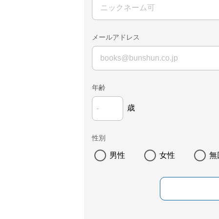
メールアドレス
年齢
歳
性別
男性
女性
無