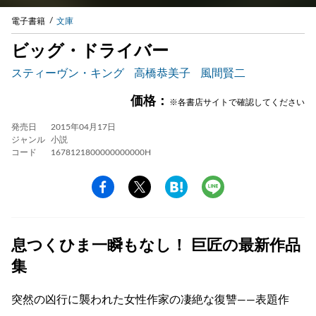
電子書籍
文庫
ビッグ・ドライバー
スティーヴン・キング
高橋恭美子
風間賢二
価格：
※各書店サイトで確認してください
発売日
2015年04月17日
ジャンル
小説
コード
1678121800000000000H
息つくひま一瞬もなし！ 巨匠の最新作品
集
突然の凶行に襲われた女性作家の凄絶な復讐――表題作