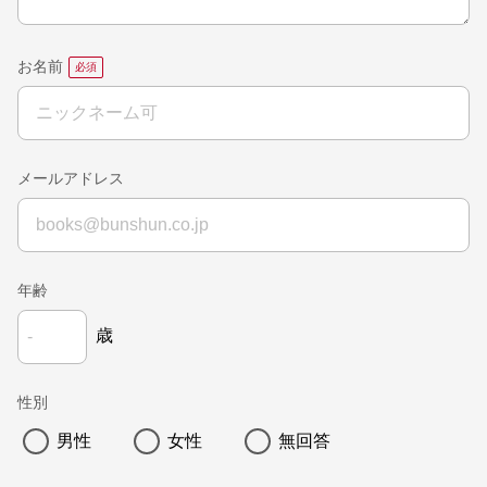
お名前
メールアドレス
年齢
歳
性別
男性
女性
無回答