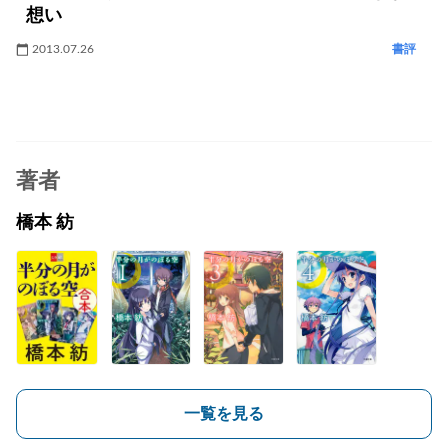
想い
2013.07.26
書評
著者
橋本 紡
一覧を見る