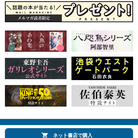
会社概要
自費出版のご案内
お問合せ
ネット書店で購入
株式会社文藝春秋
文春オンライン
Number Web
CREA WEB