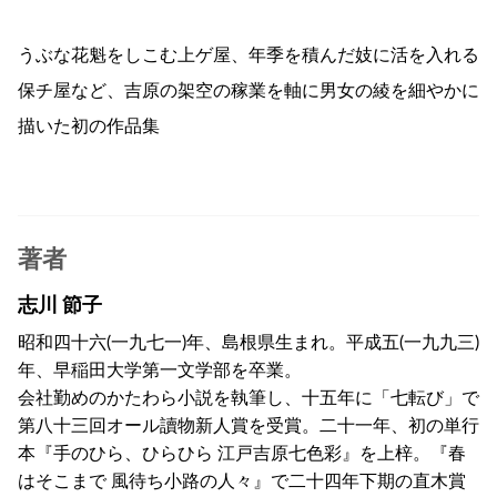
うぶな花魁をしこむ上ゲ屋、年季を積んだ妓に活を入れる
保チ屋など、吉原の架空の稼業を軸に男女の綾を細やかに
描いた初の作品集
著者
志川 節子
昭和四十六(一九七一)年、島根県生まれ。平成五(一九九三)
年、早稲田大学第一文学部を卒業。
会社勤めのかたわら小説を執筆し、十五年に「七転び」で
第八十三回オール讀物新人賞を受賞。二十一年、初の単行
本『手のひら、ひらひら 江戸吉原七色彩』を上梓。『春
はそこまで 風待ち小路の人々』で二十四年下期の直木賞