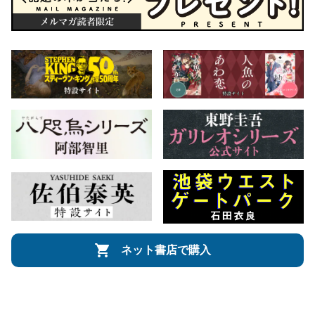
ネット書店で購入
会社概要
自費出版のご案内
お問合せ
株式会社文藝春秋
文春オンライン
Number Web
CREA WEB
Copyright © Bungeishunju Ltd.