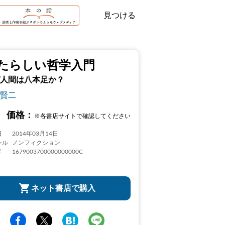
見つける
たらしい哲学入門
人間は八本足か？
賢二
価格：
※各書店サイトで確認してください
日
2014年03月14日
ンル
ノンフィクション
ド
1679003700000000000C
ネット書店で購入