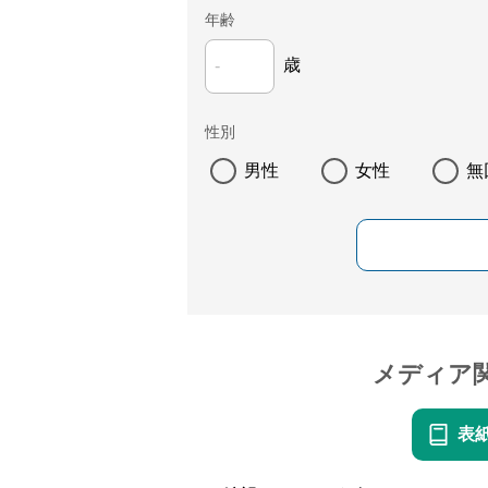
年齢
歳
性別
男性
女性
無
メディア
表