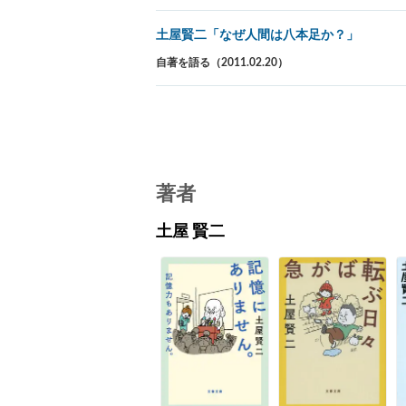
土屋賢二「なぜ人間は八本足か？」
自著を語る（2011.02.20）
著者
土屋 賢二