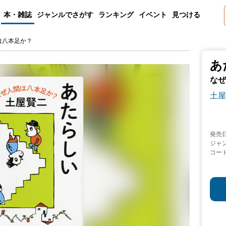
本・雑誌
ジャンルでさがす
ランキング
イベント
見つける
は八本足か？
あ
なぜ
土屋
発売
ジャ
コー