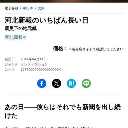
電子書籍
単行本
文庫
河北新報のいちばん長い日
震災下の地元紙
河北新報社
価格：
※各書店サイトで確認してください
発売日
2014年04月11日
ジャンル
ノンフィクション
コード
1679005900000000000K
あの日――彼らはそれでも新聞を出し続
けた