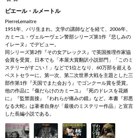
ピエール・ルメートル
PierreLemaitre
1951年、パリ生まれ。文学の講師などを経て、2006年、
カミーユ・ヴェルーヴェン警部シリーズ第1作『悲しみの
イレーヌ』でデビュー。
同シリーズ第2作『その女アレックス』で英国推理作家協
会賞を受賞、日本でも「本屋大賞翻訳小説部門」「このミ
ステリーがすごい！」などで1位となり、60万部を超える
ベストセラーに。第一次、第二次世界大戦を主題とした三
部作第1作『天国でまた会おう』でゴンクール賞を受賞。
他の作品に『傷だらけのカミーユ』『死のドレスを花婿
に』『監禁面接』『われらが痛みの鏡』など。本書『邪悪
なる大蛇』は著者自身が「最後のミステリー作品」と宣言
した長編小説である。