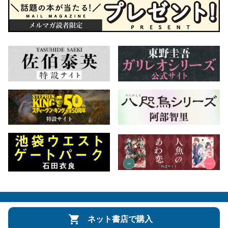
会社概要
自費出版のご案内
お問合せ
ネット書店で購入
株式会社文藝春秋
文春オンライン
Number Web
CREA WEB