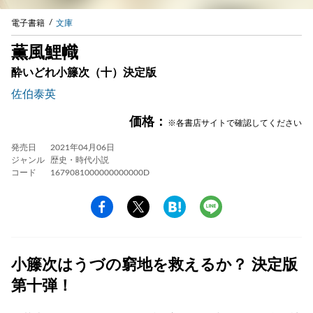
電子書籍
文庫
薫風鯉幟
酔いどれ小籐次（十）決定版
佐伯泰英
価格：
※各書店サイトで確認してください
発売日
2021年04月06日
ジャンル
歴史・時代小説
コード
1679081000000000000D
小籐次はうづの窮地を救えるか？ 決定版
第十弾！