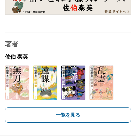
著者
佐伯 泰英
一覧を見る