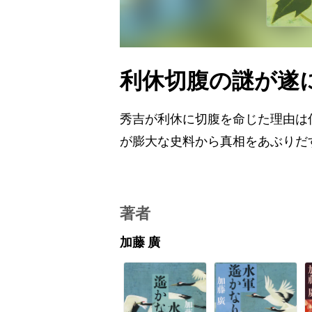
利休切腹の謎が遂
秀吉が利休に切腹を命じた理由は
が膨大な史料から真相をあぶりだ
著者
加藤 廣