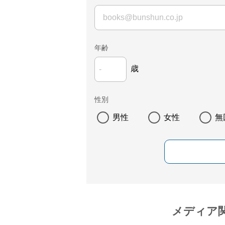
年齢
歳
性別
男性
女性
無
メディア