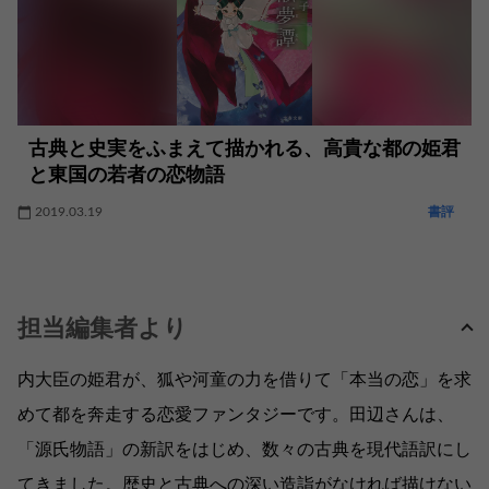
古典と史実をふまえて描かれる、高貴な都の姫君
と東国の若者の恋物語
2019.03.19
書評
担当編集者より
内大臣の姫君が、狐や河童の力を借りて「本当の恋」を求
めて都を奔走する恋愛ファンタジーです。田辺さんは、
「源氏物語」の新訳をはじめ、数々の古典を現代語訳にし
てきました。歴史と古典への深い造詣がなければ描けない