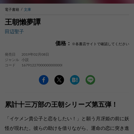
電子書籍
文庫
王朝懶夢譚
田辺聖子
価格：
※各書店サイトで確認してください
発売日
2019年02月08日
ジャンル
小説
コード
1679122700000000000I
累計十三万部の王朝シリーズ第五弾！
「イケメン貴公子と恋をしたい！」と願う月冴姫の前に妖
怪が現れた。彼らの助けを借りながら、運命の恋に突き進