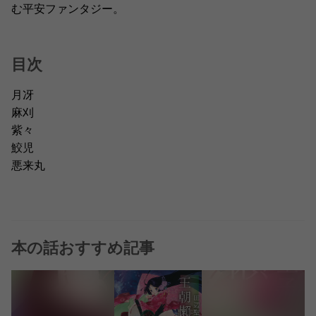
む平安ファンタジー。
目次
月冴
麻刈
紫々
鮫児
悪来丸
本の話おすすめ記事