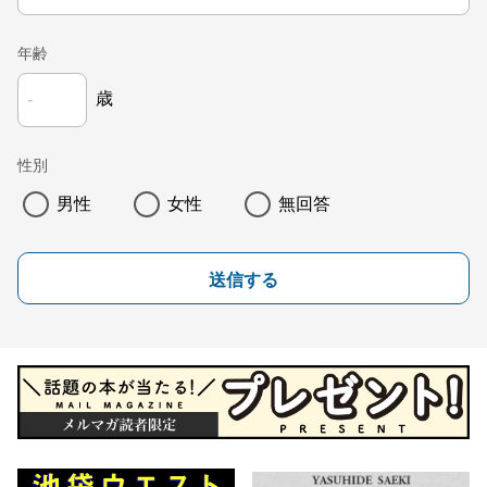
年齢
歳
性別
男性
女性
無回答
送信する