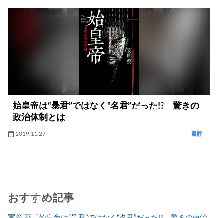
始皇帝は“暴君”ではなく“名君”だった!? 驚きの
政治体制とは
2019.11.27
書評
おすすめ記事
冨谷 至「始皇帝は“暴君”ではなく“名君”だった!? 驚きの政治