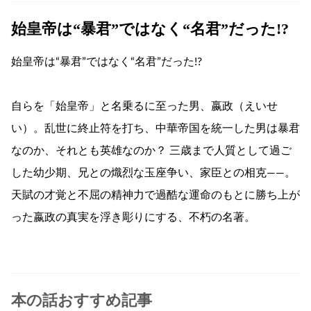
始皇帝は“暴君”ではなく“名君”だった!?
始皇帝は“暴君”ではなく“名君”だった!?
自らを「始皇帝」と名乗るに至った男、嬴政（えいせ
い）。乱世に終止符を打ち、中華帝国を統一した男は暴君
なのか、それとも英雄なのか？ 三歳まで人質として過ご
した幼少期、兄との熾烈な玉座争い、家臣との相克――。
天賦の才覚と不屈の精神力で過酷な運命のもとに勝ち上が
った嬴政の真実を浮き彫りにする、不朽の名著。
本の話おすすめ記事