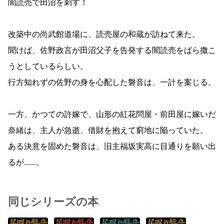
闇読売で田沼を刺す！
改築中の尚武館道場に、読売屋の和蔵が訪ねて来た。
聞けば、佐野政言が田沼父子を告発する闇読売をばら撒こ
うとしているらしい。
行方知れずの佐野の身を心配した磐音は、一計を案じる。
一方、かつての許嫁で、山形の紅花問屋・前田屋に嫁いだ
奈緒は、主人が急逝、借財を抱えて窮地に陥っていた。
ある決意を固めた磐音は、旧主福坂実高に目通りを願い出
るが……。
同じシリーズの本