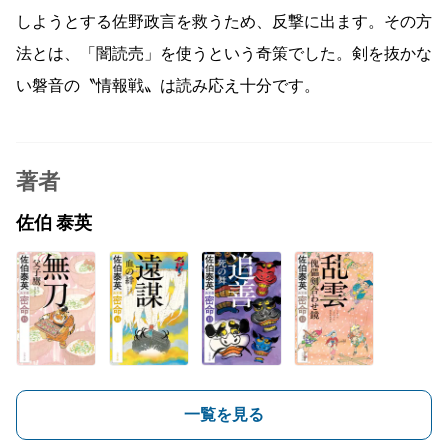
しようとする佐野政言を救うため、反撃に出ます。その方
法とは、「闇読売」を使うという奇策でした。剣を抜かな
い磐音の〝情報戦〟は読み応え十分です。
著者
佐伯 泰英
一覧を見る