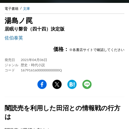
電子書籍
文庫
湯島ノ罠
居眠り磐音（四十四）決定版
佐伯泰英
価格：
※各書店サイトで確認してください
発売日
2021年04月06日
ジャンル
歴史・時代小説
コード
1679161600000000000Q
闇読売を利用した田沼との情報戦の行方
は