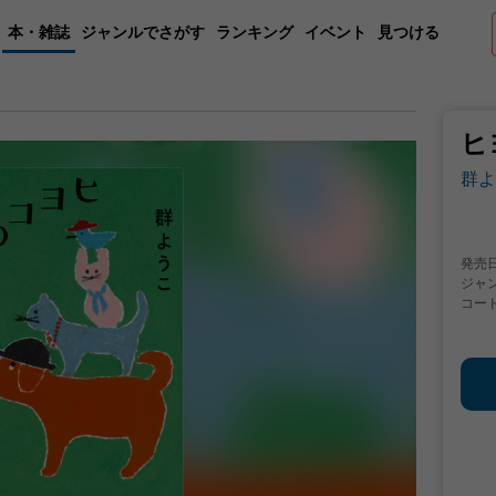
本・雑誌
ジャンルでさがす
ランキング
イベント
見つける
ヒ
群よ
発売
ジャ
コー