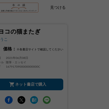
見つける
ヨコの猫またぎ
うこ
価格：
※各書店サイトで確認してください
日
2021年06月08日
ンル
随筆・エッセイ
ド
1679170900000000000C
ネット書店で購入