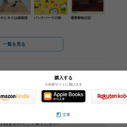
おやじネコは縞模様
パンチパーマの猫
還暦着物日記
一覧を見る
購入する
※外部サイトに飛びます
想をお寄せください。
ブサイト、また新聞・雑誌広告などに掲載させて
文庫
かねますのでご了承ください。