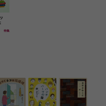
ッ
本
特集