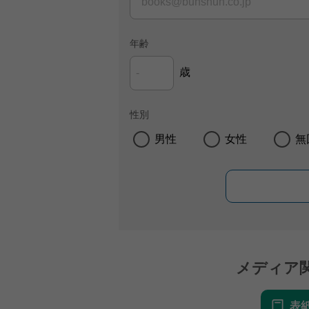
年齢
歳
性別
男性
女性
無
メディア
表