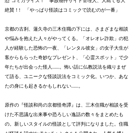
恐”コミカライズ！ 事故物件サイト管理人、大島てる大
絶賛！! 「やっぱり怪談はコミックで読むのが一番」
京都の古刹、蓮久寺の三木住職の下には、さまざまな相談
や悩みを抱えた人々がやってくる。「オレオレ詐欺」の犯
人が経験した恐怖の一夜、「レンタル彼女」の女子大生が
客からもらった奇妙なプレゼント、「心霊スポット」で少
年たちが出会った怪人……。怖い話に仏教説法を織りまぜ
て語る、ユニークな怪談説法をコミック化。いつか、あな
たの身にも起きるかもしれない……。
原作の『怪談和尚の京都怪奇譚』は、三木住職が相談を受
けた不思議な出来事や恐ろしい逸話の数々をまとめたも
の。新しいスタイルの怪談として評判になりました。住職