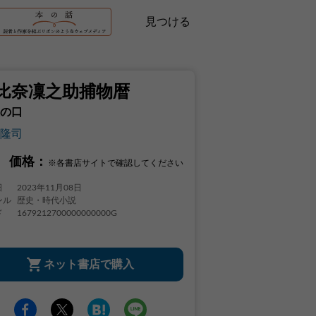
見つける
比奈凜之助捕物暦
の口
隆司
価格：
※各書店サイトで確認してください
日
2023年11月08日
ンル
歴史・時代小説
ド
1679212700000000000G
ネット書店で購入