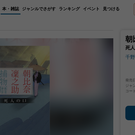
本・雑誌
ジャンルでさがす
ランキング
イベント
見つける
朝
死人
千野
発売
ジャ
コー