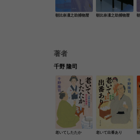
朝比奈凜之助捕物暦
朝比奈凜之助捕物暦
著者
千野 隆司
老いてしたたか
老いて出番あり