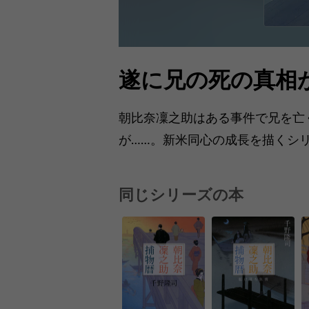
遂に兄の死の真相
朝比奈凜之助はある事件で兄を亡
が……。新米同心の成長を描くシ
同じシリーズの本