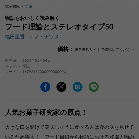
電子書籍
文庫
物語をおいしく読み解く
フード理論とステレオタイプ50
福田里香
オノ・ナツメ
価格：
※各書店サイトで確認してください
発売日
2024年01月04日
ジャンル
小説
コード
1679216200000000000U
人気お菓子研究家の原点！
大きな口を開けて美味しそうに食べる人は腹の底を見せて
いるため善人！ フード目線から物語における登場人物の