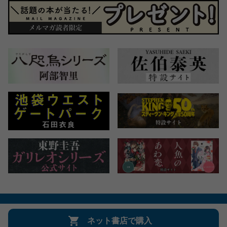
会社概要
自費出版のご案内
お問合せ
ネット書店で購入
株式会社文藝春秋
文春オンライン
Number Web
CREA WEB