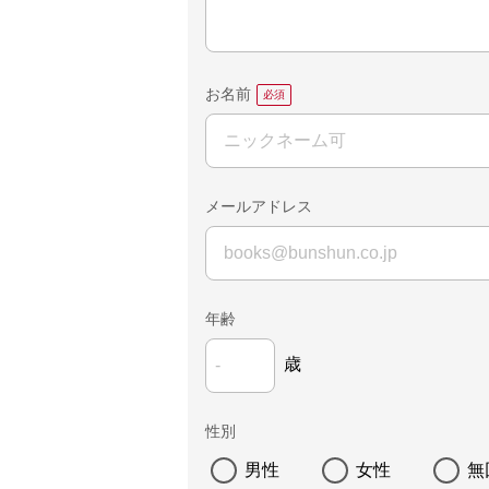
お名前
メールアドレス
年齢
歳
性別
男性
女性
無