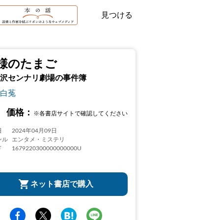
見つける
様のたまご
沢センナリ劇場の事件簿
白菟
価格：
※各書店サイトで確認してください
日
2024年04月09日
ンル
エンタメ・ミステリ
ド
1679220300000000000U
ネット書店で購入