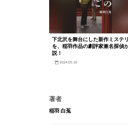
下北沢を舞台にした新作ミステ
を、稲羽作品の劇評家兼名探偵
説！
2024.05.10
著者
稲羽 白菟