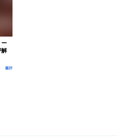
リー
が解
書評