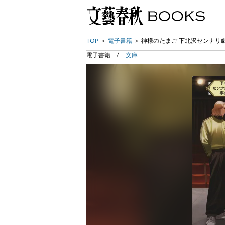
TOP
電子書籍
神様のたまご 下北沢センナリ
電子書籍
文庫