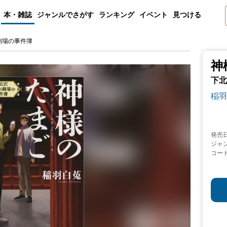
本・雑誌
ジャンルでさがす
ランキング
イベント
見つける
劇場の事件簿
神
下北
稲羽
発売
ジャ
コー