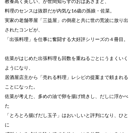
教養高く美しい、が世間知らずのおばあさまと、
料理のセンスは抜群だが内気な16歳の孫娘・佐菜。
実家の老舗帯屋「三益屋」の倒産と共に世の荒波に放り出
されたコンビが、
「出張料理」を仕事に奮闘する大好評シリーズの４冊目。
佐菜がはじめた出張料理も回数を重ねるごとにうまくいく
ようになり、
居酒屋店主から「売れる料理」レシピの提案まで頼まれる
ことになった。
佐菜が考えた、多めの油で卵を揚げ焼きし、だしに浮かべ
た
「とろとろ揚げだし玉子」はおいしいと評判になり、ひと
に