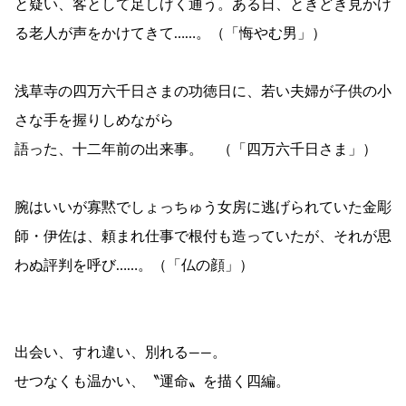
と疑い、客として足しげく通う。ある日、ときどき見かけ
る老人が声をかけてきて……。（「悔やむ男」）
浅草寺の四万六千日さまの功徳日に、若い夫婦が子供の小
さな手を握りしめながら
語った、十二年前の出来事。 （「四万六千日さま」）
腕はいいが寡黙でしょっちゅう女房に逃げられていた金彫
師・伊佐は、頼まれ仕事で根付も造っていたが、それが思
わぬ評判を呼び……。（「仏の顔」）
出会い、すれ違い、別れる――。
せつなくも温かい、〝運命〟を描く四編。