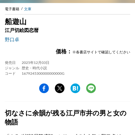
電子書籍
文庫
船遊山
江戸切絵図恋暦
野口卓
価格：
※各書店サイトで確認してください
発売日
2025年12月03日
ジャンル
歴史・時代小説
コード
1679245300000000000G
切なさに余韻が残る江戸市井の男と女の
物語