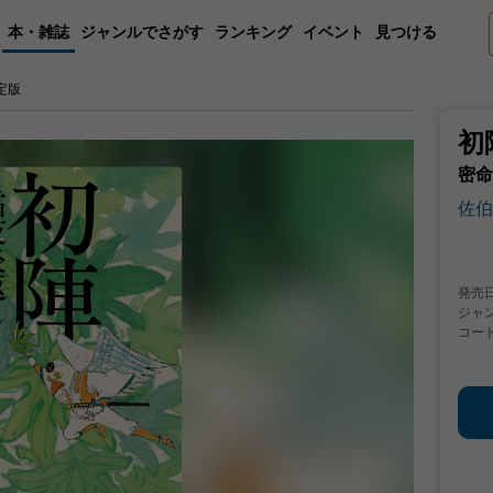
本・雑誌
ジャンルでさがす
ランキング
イベント
見つける
定版
初
密命
佐伯
発売
ジャ
コー