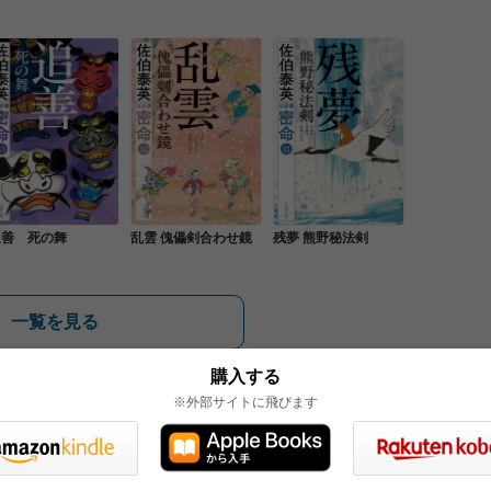
追善 死の舞
乱雲 傀儡剣合わせ鏡
残夢 熊野秘法剣
一覧を見る
購入する
※外部サイトに飛びます