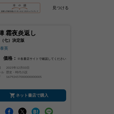
見つける
陣 霜夜炎返し
（七）決定版
泰英
価格：
※各書店サイトで確認してください
日
2025年12月03日
ンル
歴史・時代小説
ド
1679245700000000000S
ネット書店で購入