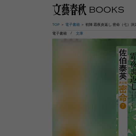
TOP
電子書籍
初陣 霜夜炎返し 密命（七）決
電子書籍
文庫