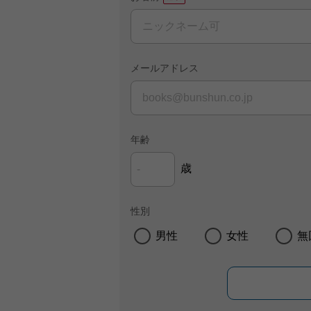
メールアドレス
年齢
歳
性別
男性
女性
無