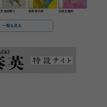
月 無想斬り
刺客 斬月剣
火頭 紅蓮剣
一覧を見る