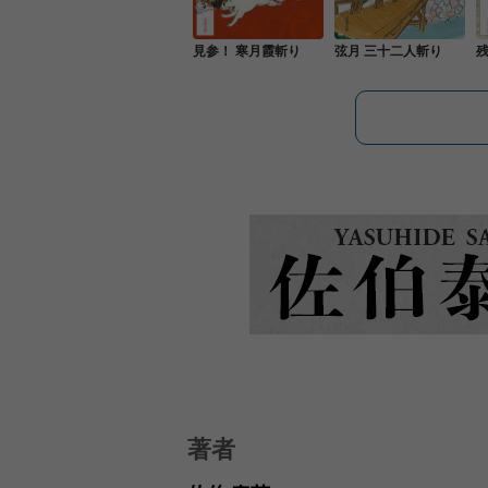
見参！ 寒月霞斬り
弦月 三十二人斬り
残
著者