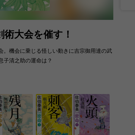
剣術大会を催す！
会。機会に乗じる怪しい動きに吉宗御用達の武
つ息子清之助の運命は？