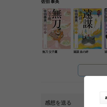
佐伯 泰英
無刀 父子鷹
遠謀 血の絆
感想を送る