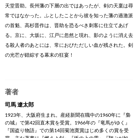
天堂晋助。長州藩の下層の出ではあったが、剣の天稟は尋
常ではなかった。ふとしたことから彼を知った藩の過激派
の首魁、高杉晋作は、晋助を恐るべき刺客に仕立てあげ
る。京に、大坂に、江戸に忽然と現れ、影のように消え去
る殺人者のあとには、常におびただしい血が残された。剣
の光芒が錯綜する幕末の狂宴！
著者
司馬 遼太郎
1923年、大阪府生まれ。産経新聞在職中の1960年に『梟
の城』で第42回直木賞を受賞。1966年の『竜馬がゆく』
『国盗り物語』での第14回菊池寛賞はじめ多くの賞を受