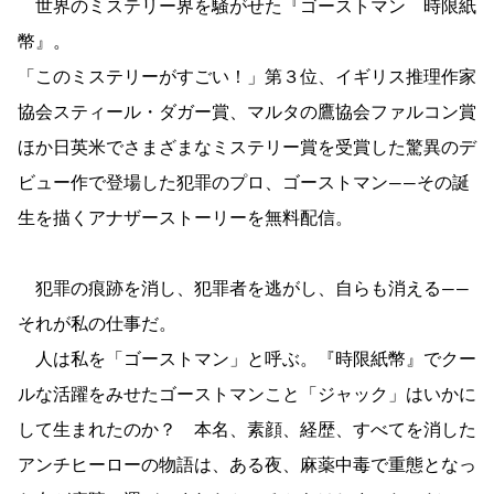
世界のミステリー界を騒がせた『ゴーストマン 時限紙
幣』。
「このミステリーがすごい！」第３位、イギリス推理作家
協会スティール・ダガー賞、マルタの鷹協会ファルコン賞
ほか日英米でさまざまなミステリー賞を受賞した驚異のデ
ビュー作で登場した犯罪のプロ、ゴーストマン――その誕
生を描くアナザーストーリーを無料配信。
犯罪の痕跡を消し、犯罪者を逃がし、自らも消える――
それが私の仕事だ。
人は私を「ゴーストマン」と呼ぶ。『時限紙幣』でクー
ルな活躍をみせたゴーストマンこと「ジャック」はいかに
して生まれたのか？ 本名、素顔、経歴、すべてを消した
アンチヒーローの物語は、ある夜、麻薬中毒で重態となっ