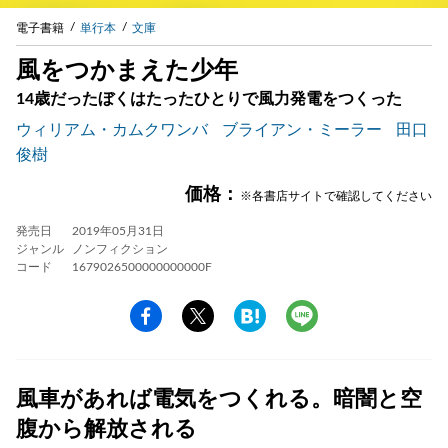
電子書籍
単行本
文庫
風をつかまえた少年
14歳だったぼくはたったひとりで風力発電をつくった
ウィリアム・カムクワンバ
ブライアン・ミーラー
田口
俊樹
価格：
※各書店サイトで確認してください
発売日
2019年05月31日
ジャンル
ノンフィクション
コード
1679026500000000000F
風車があれば電気をつくれる。暗闇と空
腹から解放される