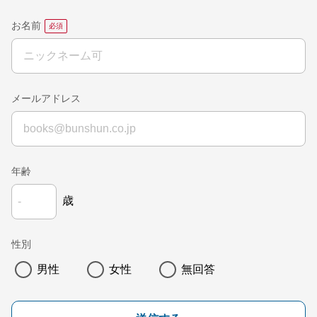
お名前
メールアドレス
年齢
歳
性別
男性
女性
無回答