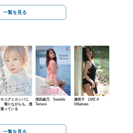
一覧を見る
モモコグミカンパニ
澄田綾乃 Seaside
凛咲子 LIKE A
ー 濁りながらも、透
Terrace
Villainess
き通っている
一覧を見る