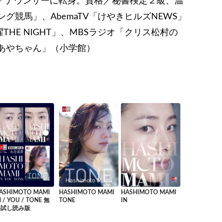
ーアナウンサーに転身。資格／秘書検定２級、温
グ競馬」、AbemaTV「けやきヒルズNEWS」
曜THE NIGHT」、MBSラジオ「クリス松村の
あやちゃん」（小学館）
ASHIMOTO MAMI
HASHIMOTO MAMI
HASHIMOTO MAMI
N / YOU / TONE 無
TONE
IN
料試し読み版