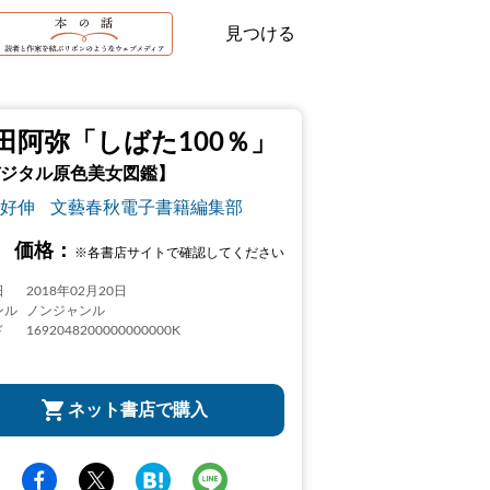
見つける
田阿弥「しばた100％」
ジタル原色美女図鑑】
好伸
文藝春秋電子書籍編集部
価格：
※各書店サイトで確認してください
日
2018年02月20日
ンル
ノンジャンル
ド
1692048200000000000K
ネット書店で購入