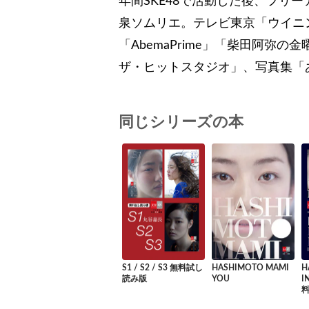
年間SKE48で活動した後、フリ
泉ソムリエ。テレビ東京「ウイニン
「AbemaPrime」「柴田阿弥の金
ザ・ヒットスタジオ」、写真集「
同じシリーズの本
S1 / S2 / S3 無料試し
HASHIMOTO MAMI
H
読み版
YOU
I