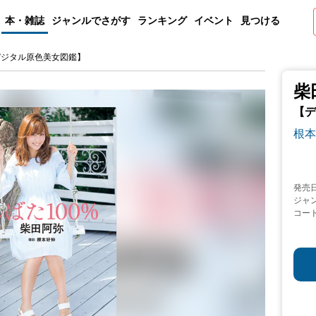
本・雑誌
ジャンルでさがす
ランキング
イベント
見つける
デジタル原色美女図鑑】
柴
【デ
根本
発売
ジャ
コー