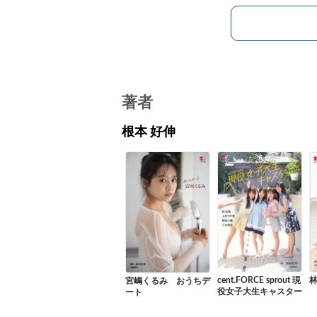
著者
根本 好伸
cent.FORCE sprout 現
林
宮嶋くるみ おうちデ
役女子大生キャスター
ート